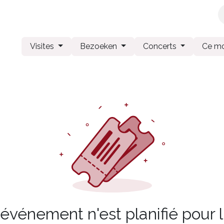
x
Librairie
Maison
Papeterie
Produits Chimay
Visites
Bezoeken
Concerts
Ce m
vénement n'est planifié pour l