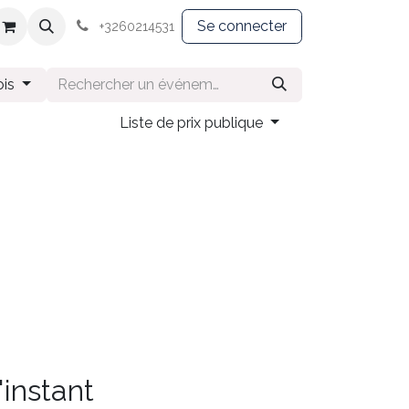
Souvenirs
Textile
Se connecter
+3260214531
ois
Liste de prix publique
'instant