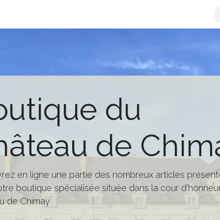
x
Librairie
Maison
Papeterie
Produits Chimay
outique du
hâteau de Chim
ez en ligne une partie des nombreux articles présent
tre boutique spécialisée située dans la cour d'honneu
u de Chimay