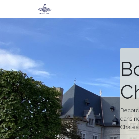
Accueil
Secret de Chimay
Jeu
B
C
Découvr
dans no
Châtea