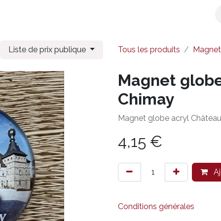
x
Librairie
Maison
Papeterie
Produits Chimay
Liste de prix publique
Tous les produits
Magnet
Magnet globe
Chimay
Magnet globe acryl Châtea
4,15
€
Aj
Conditions générales