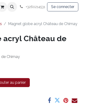
Souvenirs
Textile
Se connecter
+3260214531
s
Magnet globe acryl Château de Chimay
 acryl Château de
u de Chimay
outer au panier