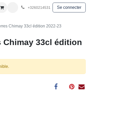
ouvenirs
Textile
Se connecter
+3260214531
erres Chimay 33cl édition 2022-23
s Chimay 33cl édition
nible.