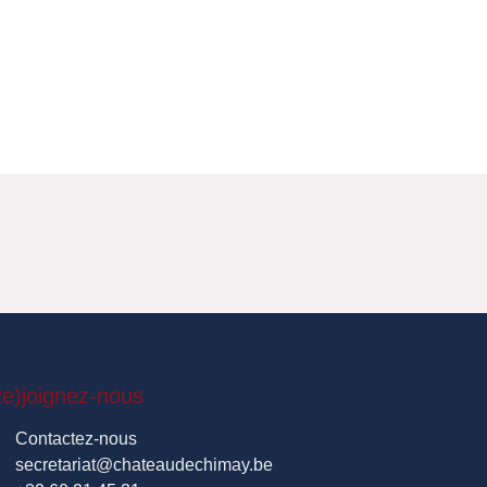
e)joignez-nous
Contactez-nous
secretariat@chateaudechimay.be