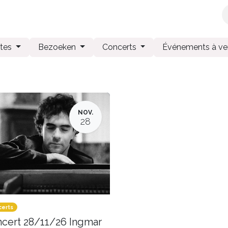
x
Librairie
Maison
Papeterie
Produits Chimay
ites
Bezoeken
Concerts
Événements à ve
NOV.
28
erts
cert 28/11/26 Ingmar