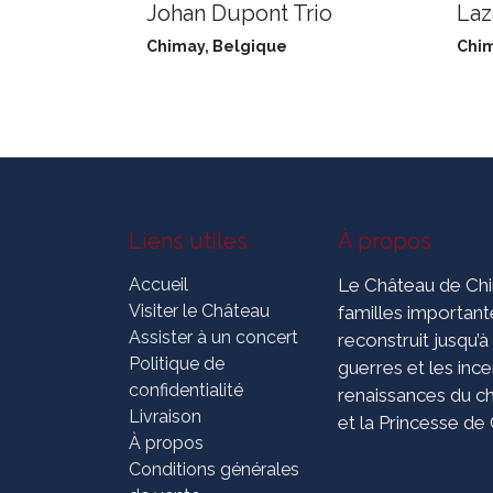
Johan Dupont Trio
Laz
Chimay
,
Belgique
Chi
Liens utiles
À propos
Accueil
Le Château de Chim
Visiter le Château
familles importante
Assister à un concert
reconstruit jusqu’à
Politique de
guerres et les inc
confidentialité
renaissances du ch
Livraison
et la Princesse de
À propos
Conditions générales