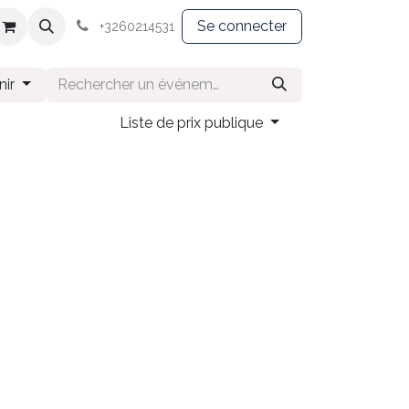
Souvenirs
Textile
Se connecter
+3260214531
nir
Liste de prix publique