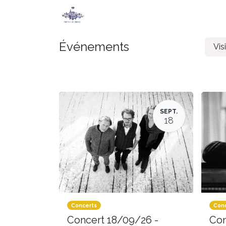
Accueil
Secret de Chimay
Jeu
Événements
Vis
SEPT.
18
Concerts
Conc
Concert 18/09/26 -
Con