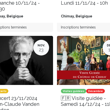
anche 10/11/24 -
Lundi 11/11/24 - 10h
30
may
,
Belgique
Chimay
,
Belgique
iptions terminées
Inscriptions terminées
NOV.
D
23
erts
Visites guidées
Décembre
cert 23/11/2024
🇫🇷 Visite guidée -
n-Claude Vanden
Samedi 14/12/24 - 11