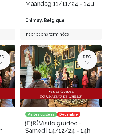
Maandag 11/11/24 - 14u
Chimay
,
Belgique
Inscriptions terminées
ÉC.
DÉC.
14
14
Visites guidées
Décembre
🇫🇷 Visite guidée -
h
Samedi 14/12/24 - 14h