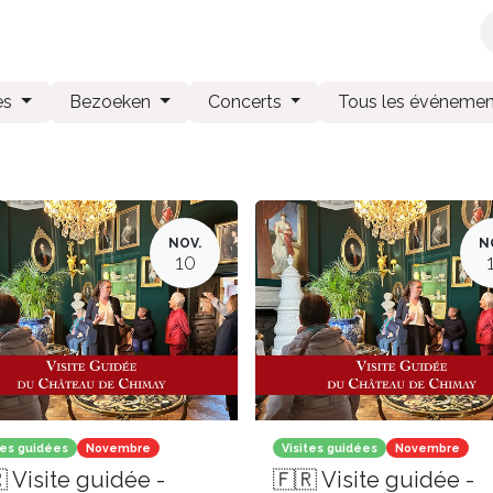
x
Librairie
Maison
Papeterie
Produits Chimay
tes
Bezoeken
Concerts
Tous les événeme
NOV.
N
10
tes guidées
Novembre
Visites guidées
Novembre
 Visite guidée -
🇫🇷 Visite guidée -