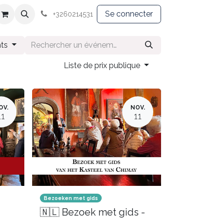
Souvenirs
Textile
Se connecter
+3260214531
nts
Liste de prix publique
OV.
NOV.
11
11
Bezoeken met gids
🇳🇱 Bezoek met gids -