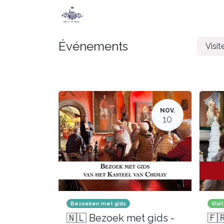
Accueil
Secret de Chimay
Jeu
Événements
Visi
NOV.
10
Bezoeken met gids
Visi
🇳🇱 Bezoek met gids -
🇫