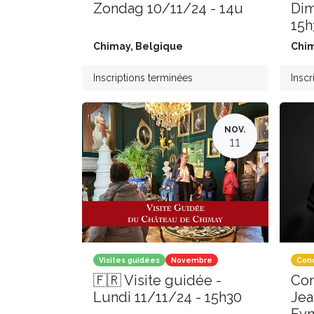
Zondag 10/11/24 - 14u
Dim
15h
Chimay
,
Belgique
Chi
Inscriptions terminées
Inscr
NOV.
11
Visites guidées
Novembre
Conc
🇫🇷 Visite guidée -
Con
Lundi 11/11/24 - 15h30
Jea